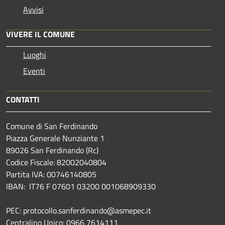
Avvisi
VIVERE IL COMUNE
Luoghi
Eventi
CONTATTI
Comune di San Ferdinando
Piazza Generale Nunziante 1
89026 San Ferdinando (Rc)
Codice Fiscale: 82002040804
Partita IVA: 00746140805
IBAN: IT76 F 07601 03200 001068909330
PEC: protocollo.sanferdinando@asmepec.it
Centralino Unico: 0966 7614111