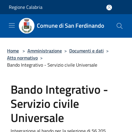
Salta al contenuto principale
Regione Calabria
Comune di San Ferdinando
Home
>
Amministrazione
>
Documenti e dati
>
Atto normativo
>
Bando Integrativo - Servizio civile Universale
Bando Integrativo -
Servizio civile
Universale
Integrazione al bando per la selezione di 56.205