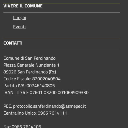
VIVERE IL COMUNE
Luoghi
Eventi
CONTATTI
Comune di San Ferdinando
Piazza Generale Nunziante 1
89026 San Ferdinando (Rc)
Codice Fiscale: 82002040804
Partita IVA: 00746140805
IBAN: IT76 F 07601 03200 001068909330
PEC: protocollo.sanferdinando@asmepec.it
Centralino Unico: 0966 7614111
Fax: 0966 7614105