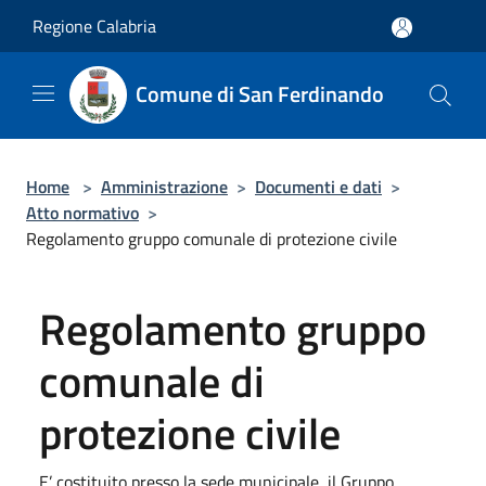
Salta al contenuto principale
Regione Calabria
Comune di San Ferdinando
Home
>
Amministrazione
>
Documenti e dati
>
Atto normativo
>
Regolamento gruppo comunale di protezione civile
Regolamento gruppo
comunale di
protezione civile
E’ costituito presso la sede municipale, il Gruppo