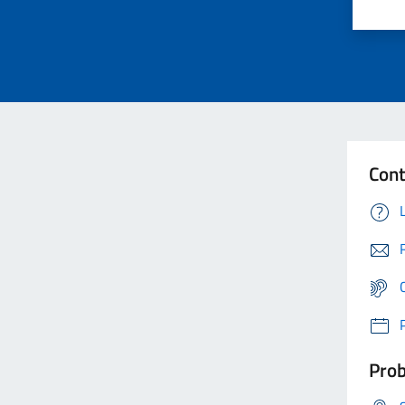
Cont
Prob