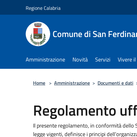
Salta al contenuto principale
Regione Calabria
Comune di San Ferdin
Amministrazione
Novità
Servizi
Vivere 
Home
>
Amministrazione
>
Documenti e dati
Regolamento uffi
Il presente regolamento, in conformità dello 
legge vigenti, definisce i principi dell’organ