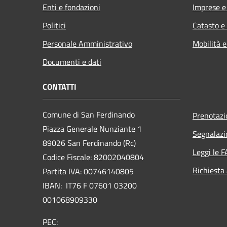
Enti e fondazioni
Imprese 
Politici
Catasto e
Personale Amministrativo
Mobilità e
Documenti e dati
CONTATTI
Comune di San Ferdinando
Prenotaz
Piazza Generale Nunziante 1
Segnalazi
89026 San Ferdinando (Rc)
Leggi le 
Codice Fiscale: 82002040804
Richiesta
Partita IVA: 00746140805
IBAN: IT76 F 07601 03200
001068909330
PEC: