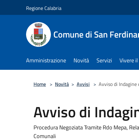
Salta al contenuto principale
Regione Calabria
Comune di San Ferdin
Amministrazione
Novità
Servizi
Vivere 
Home
>
Novità
>
Avvisi
>
Avviso di Indagine
Avviso di Indagi
Procedura Negoziata Tramite Rdo Mepa, Relati
Comunali