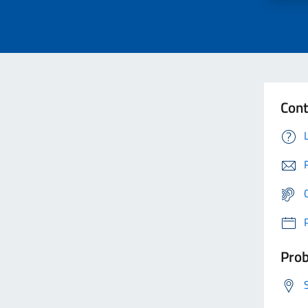
Cont
Prob