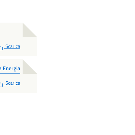
PDF
Scarica
 Energia
PDF
Scarica