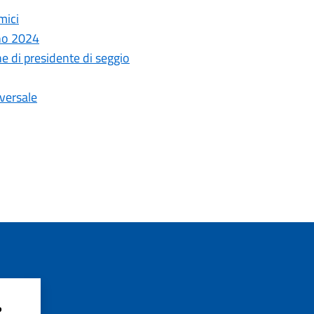
mici
gno 2024
ne di presidente di seggio
iversale
?