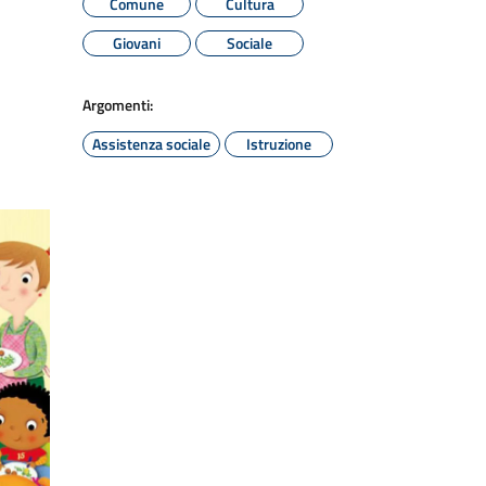
Comune
Cultura
Giovani
Sociale
Argomenti:
Assistenza sociale
Istruzione