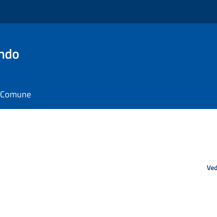
ando
il Comune
Ved