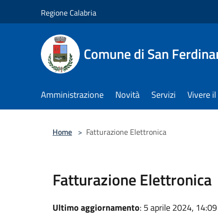
Salta al contenuto principale
Regione Calabria
Comune di San Ferdin
Amministrazione
Novità
Servizi
Vivere 
Home
>
Fatturazione Elettronica
Fatturazione Elettronica
Ultimo aggiornamento
: 5 aprile 2024, 14:09