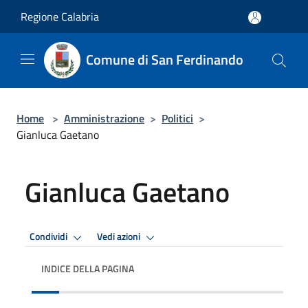
Salta al contenuto principale
Regione Calabria
Comune di San Ferdinando
Home
>
Amministrazione
>
Politici
>
Gianluca Gaetano
Gianluca Gaetano
Condividi
Vedi azioni
INDICE DELLA PAGINA