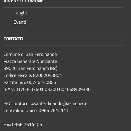
VIVERE IL COMUNE
Luoghi
Eventi
CONTATTI
Comune di San Ferdinando
Piazza Generale Nunziante 1
89026 San Ferdinando (Rc)
Codice Fiscale: 82002040804
Partita IVA: 00746140805
IBAN: IT76 F 07601 03200 001068909330
PEC: protocollo.sanferdinando@asmepec.it
Centralino Unico: 0966 7614111
Fax: 0966 7614105