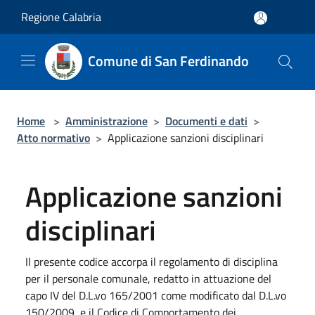
Salta al contenuto principale
Regione Calabria
Comune di San Ferdinando
Home
>
Amministrazione
>
Documenti e dati
>
Atto normativo
>
Applicazione sanzioni disciplinari
Applicazione sanzioni
disciplinari
Il presente codice accorpa il regolamento di disciplina
per il personale comunale, redatto in attuazione del
capo IV del D.L.vo 165/2001 come modificato dal D.L.vo
150/2009, e il Codice di Comportamento dei