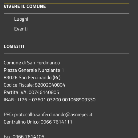
VIVERE IL COMUNE
Luoghi
Eventi
CONTATTI
Comune di San Ferdinando
Piazza Generale Nunziante 1
89026 San Ferdinando (Rc)
Codice Fiscale: 82002040804
Partita IVA: 00746140805
IBAN: IT76 F 07601 03200 001068909330
PEC: protocollo.sanferdinando@asmepec.it
Centralino Unico: 0966 7614111
Fax: 0966 7614105