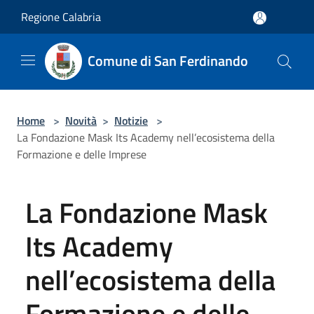
Salta al contenuto principale
Regione Calabria
Comune di San Ferdinando
Home
>
Novità
>
Notizie
>
La Fondazione Mask Its Academy nell’ecosistema della
Formazione e delle Imprese
La Fondazione Mask
Its Academy
nell’ecosistema della
Formazione e delle