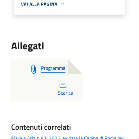
VAI ALLA PAGINA
Allegati
Programma
PDF
Scarica
Contenuti correlati
Mare e Aria puliti 2026: avviata la Cabina di Regia per