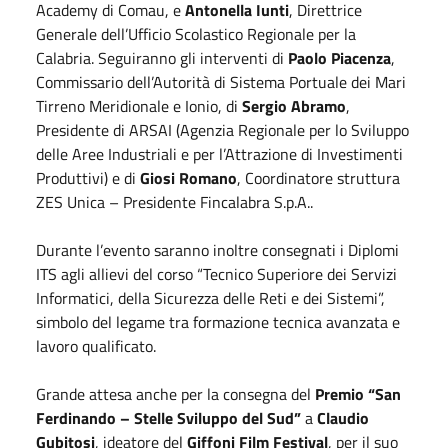
Academy di Comau, e
Antonella Iunti
, Direttrice
Generale dell’Ufficio Scolastico Regionale per la
Calabria. Seguiranno gli interventi di
Paolo Piacenza
,
Commissario dell’Autorità di Sistema Portuale dei Mari
Tirreno Meridionale e Ionio, di
Sergio Abramo
,
Presidente di ARSAI (Agenzia Regionale per lo Sviluppo
delle Aree Industriali e per l’Attrazione di Investimenti
Produttivi) e di
Giosi Romano
, Coordinatore struttura
ZES Unica – Presidente Fincalabra S.p.A..
Durante l’evento saranno inoltre consegnati i Diplomi
ITS agli allievi del corso “Tecnico Superiore dei Servizi
Informatici, della Sicurezza delle Reti e dei Sistemi”,
simbolo del legame tra formazione tecnica avanzata e
lavoro qualificato.
Grande attesa anche per la consegna del
Premio “San
Ferdinando – Stelle Sviluppo del Sud”
a
Claudio
Gubitosi
, ideatore del
Giffoni Film Festival
, per il suo