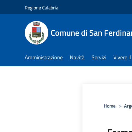
Salta al contenuto principale
Regione Calabria
Comune di San Ferdin
Amministrazione
Novità
Servizi
Vivere 
Home
>
Arg