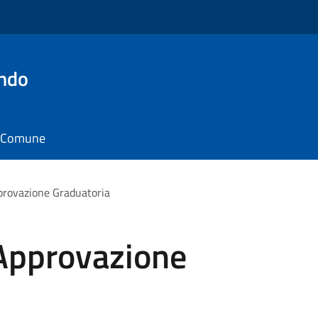
ando
il Comune
pprovazione Graduatoria
 Approvazione