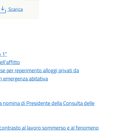
PDF
Scarica
o 1"
ll'affitto
se per reperimento alloggi privati da
in emergenza abitativa
la nomina di Presidente della Consulta delle
e contrasto al lavoro sommerso e al fenomeno