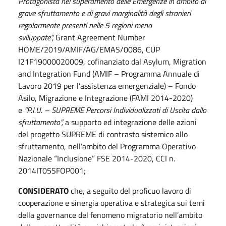
Protagonista nel superamento delle Emergenze in ambito di
grave sfruttamento e di gravi marginalità degli stranieri
regolarmente presenti nelle 5 regioni meno
sviluppate”,
Grant Agreement Number
HOME/2019/AMIF/AG/EMAS/0086, CUP
I21F19000020009, cofinanziato dal Asylum, Migration
and Integration Fund (AMIF – Programma Annuale di
Lavoro 2019 per l’assistenza emergenziale) – Fondo
Asilo, Migrazione e Integrazione (FAMI 2014-2020)
e
“P.I.U. – SUPREME Percorsi Individualizzati di Uscita dallo
sfruttamento”,
a supporto ed integrazione delle azioni
del progetto SUPREME di contrasto sistemico allo
sfruttamento, nell’ambito del Programma Operativo
Nazionale “Inclusione” FSE 2014-2020, CCI n.
2014IT05SFOP001;
CONSIDERATO
che, a seguito del proficuo lavoro di
cooperazione e sinergia operativa e strategica sui temi
della governance del fenomeno migratorio nell’ambito