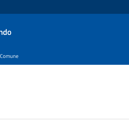
ando
il Comune