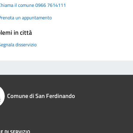
Chiama il comune 0966 7614111
Prenota un appuntamento
lemi in città
Segnala disservizio
Comune di San Ferdinando
E DI SERVIZIO