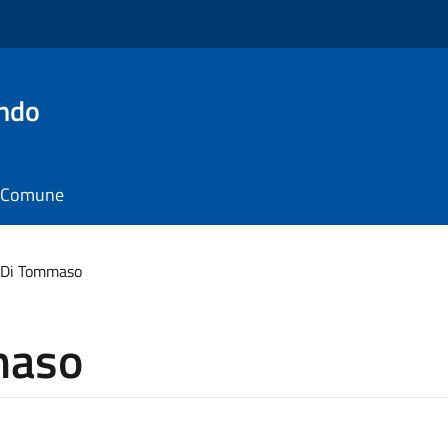
ando
il Comune
 Di Tommaso
maso