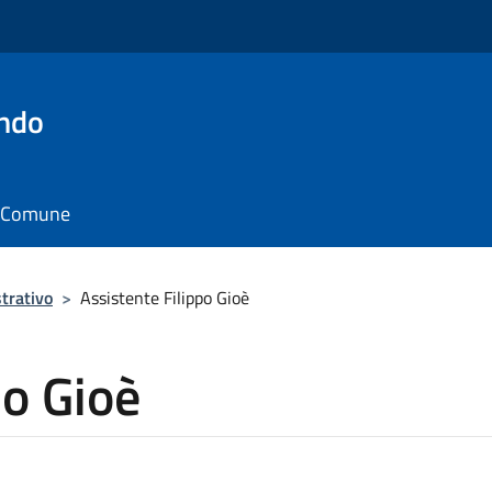
ando
il Comune
trativo
>
Assistente Filippo Gioè
po Gioè