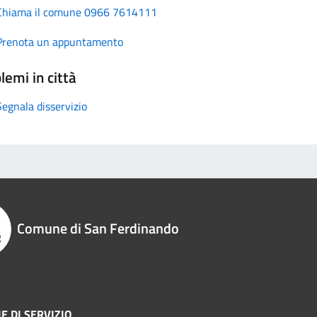
Chiama il comune 0966 7614111
Prenota un appuntamento
lemi in città
Segnala disservizio
Comune di San Ferdinando
E DI SERVIZIO