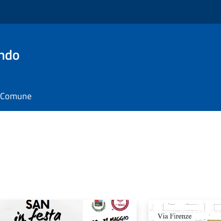
ando
il Comune