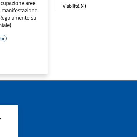
cupazione aree
Viabilità (4)
a manifestazione
. Regolamento sul
iale)
to
?